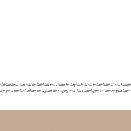
eschreven, zijn niet bedoeld om een ​​ziekte te diagnosticeren, behandelen of voorkomen of
e is geen medisch advies en is geen vervanging voor het raadplegen van een zorgverlener.