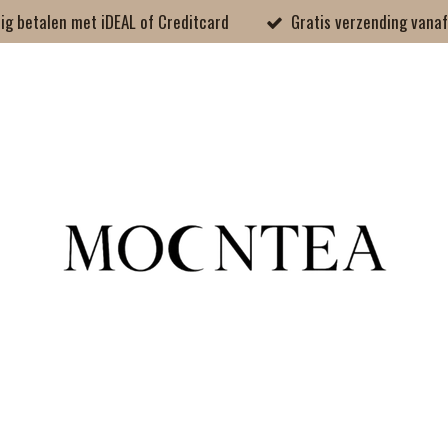
lig betalen met iDEAL of Creditcard
Gratis verzending vana